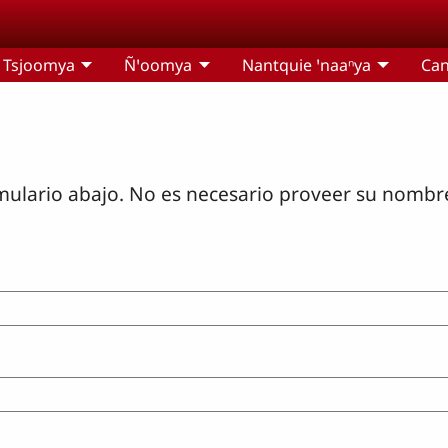
Tsjoomya
Ñꞌoomya
Nantquie ꞌnaaⁿya
Cant
mulario abajo. No es necesario proveer su nombre