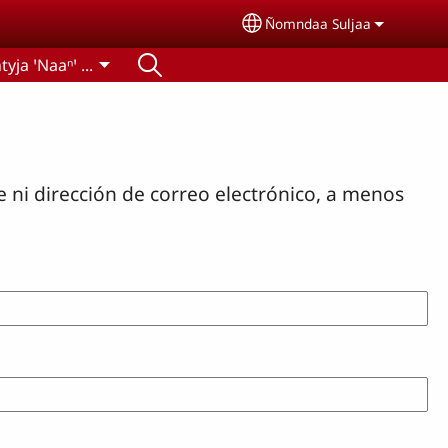
Ñomndaa Suljaa
Select your language
yja ꞌNaaⁿꞌ ...
 ni dirección de correo electrónico, a menos