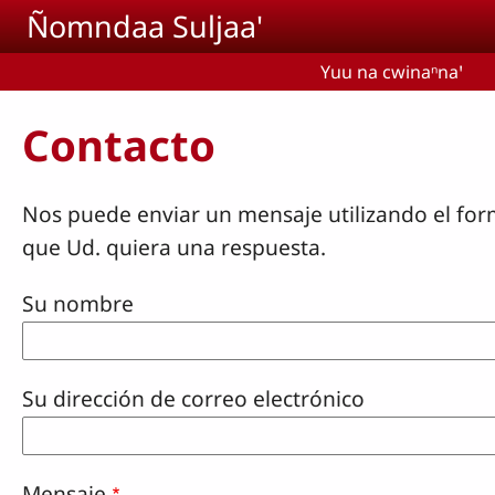
Pasar al contenido principal
Ñomndaa Suljaa'
Yuu na cwinaⁿnaꞌ
Contacto
Nos puede enviar un mensaje utilizando el for
que Ud. quiera una respuesta.
Su nombre
Su dirección de correo electrónico
Mensaje