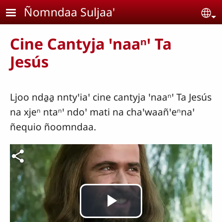
Pasar al contenido principal
Ñomndaa Suljaa'
Se
Cine Cantyja ꞌnaaⁿꞌ Ta
Jesús
Ljoo nda̱a̱ nntyꞌiaꞌ cine cantyja ꞌnaaⁿꞌ Ta Jesús
na xjeⁿ ntaⁿꞌ ndoꞌ mati na chaꞌwaañꞌeⁿnaꞌ
ñequio ñoomndaa.
Reproducir