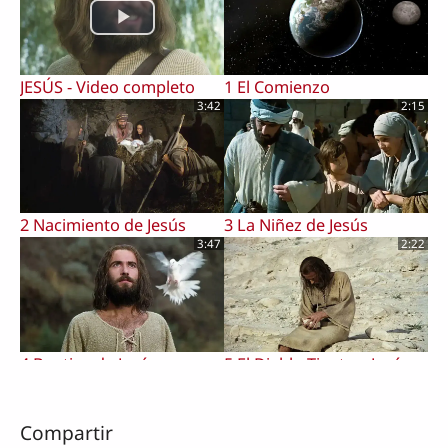
JESÚS - Video completo
1 El Comienzo
3:42
2:15
2 Nacimiento de Jesús
3 La Niñez de Jesús
3:47
2:22
4 Bautizo de Jesús por
5 El Diablo Tienta a Jesús
Juan
3:07
1:02
Compartir