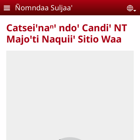
Pasar al contenido principal
Ñomndaa Suljaa'
Se
Catseiꞌnaⁿꞌ ndoꞌ Candiꞌ NT
Majoꞌti Naquiiꞌ Sitio Waa