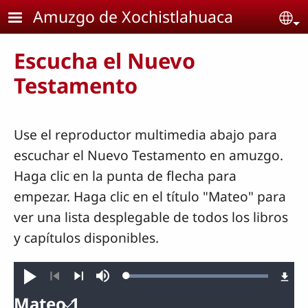
Pasar al contenido principal
Amuzgo de Xochistlahuaca
Se
Escucha el Nuevo
Testamento
Use el reproductor multimedia abajo para
escuchar el Nuevo Testamento en amuzgo.
Haga clic en la punta de flecha para
empezar. Haga clic en el título "Mateo" para
ver una lista desplegable de todos los libros
y capítulos disponibles.
Loaded
:
Reproducir
Silenciar
100.00%
Anterior
Siguiente
Mateo 1